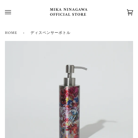
ス
キ
MIKA NINAGAWA
OFFICIAL STORE
カ
(0)
ッ
ー
プ
ト
す
HOME
›
ディスペンサーボトル
る